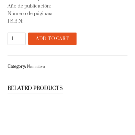
Año de publicación:
Número de páginas:
I.S.B.N:
Diana
ADD TO CART
o
la
cazadora
solitaria
Category:
Narrativa
quantity
RELATED PRODUCTS