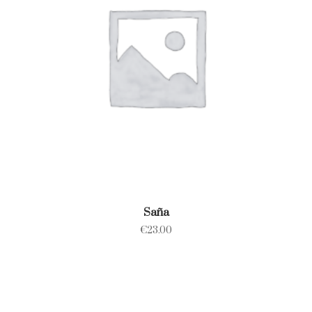
Saña
€
23.00