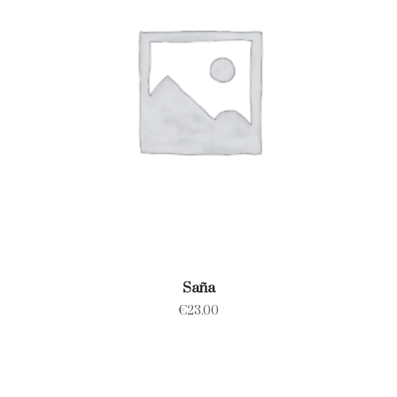
Saña
€
23.00