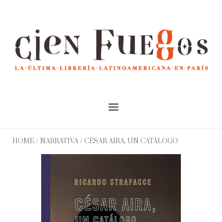
Skip
to
Home
content
Menu
HOME
/
NARRATIVA
/ CÉSAR AIRA, UN CATÁLOGO