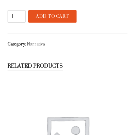
César
ADD TO CART
Aira,
un
catálogo
quantity
Category:
Narrativa
RELATED PRODUCTS