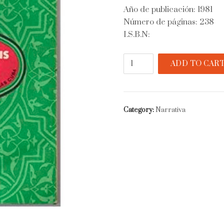
Año de publicación: 1981
Número de páginas: 238
I.S.B.N:
Caballo
ADD TO CAR
de
copas
quantity
Category:
Narrativa