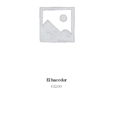
El hacedor
€
12.00