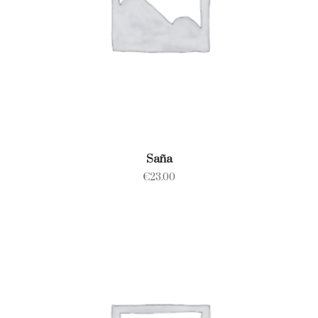
Saña
€
23.00