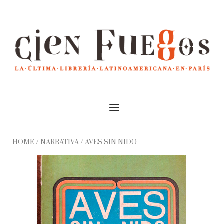
Skip
to
Home
content
Menu
HOME
/
NARRATIVA
/ AVES SIN NIDO