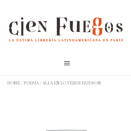
Skip
to
Home
content
Menu
HOME
/
POESÍA
/ ALLÁ EN LO VERDE HUDSON