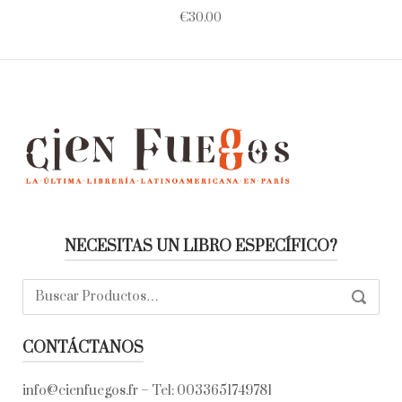
€
30.00
NECESITAS UN LIBRO ESPECÍFICO?
Buscar:
SEARC
CONTÁCTANOS
info@cienfuegos.fr
– Tel:
0033651749781