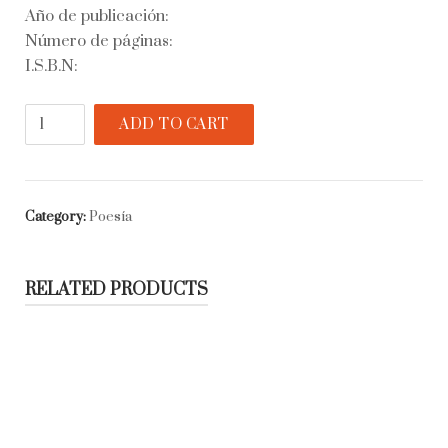
Año de publicación:
Número de páginas:
I.S.B.N:
Allá
ADD TO CART
en
lo
verde
Hudson
Category:
Poesía
quantity
RELATED PRODUCTS