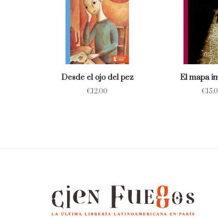
Desde el ojo del pez
El mapa im
€
12.00
€
15.