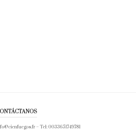
ONTÁCTANOS
nfo@cienfuegos.fr
– Tel:
0033651749781