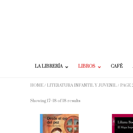
Skip
to
content
LA LIBRERÍA
LIBROS
CAFÉ
HOME
/
LITERATURA INFANTIL Y JUVENIL
/ PAGE 
Showing 17–18 of 18 results