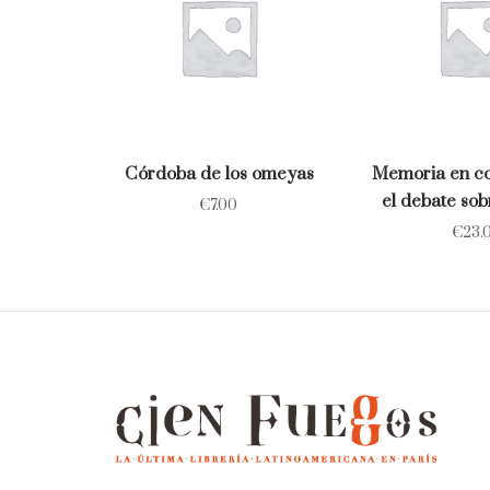
Córdoba de los omeyas
Memoria en co
el debate sob
€
7.00
€
23.