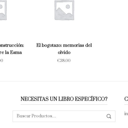
nstrucción:
El bogotazo: memorias del
re la Esma
olvido
00
€
38.00
NECESITAS UN LIBRO ESPECÍFICO?
C
Buscar:
i
SEARCH