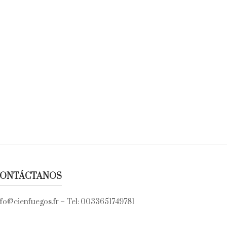
ONTÁCTANOS
nfo@cienfuegos.fr
– Tel:
0033651749781