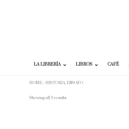
Skip
to
content
LA LIBRERÍA
LIBROS
CAFÉ
HOME
/ HISTORIA, ENSAYO
Showing all 3 results