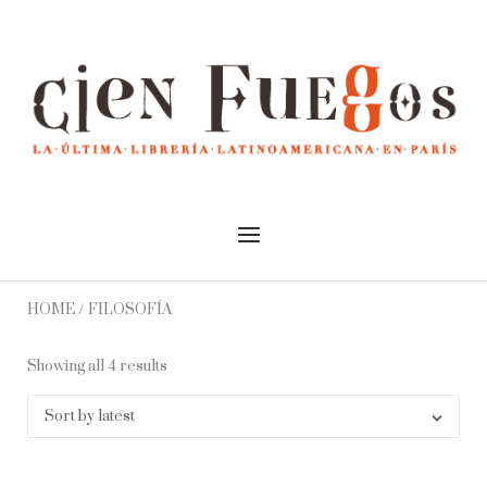
Skip
to
Home
content
Menu
HOME
/ FILOSOFÍA
Showing all 4 results
Sort by latest