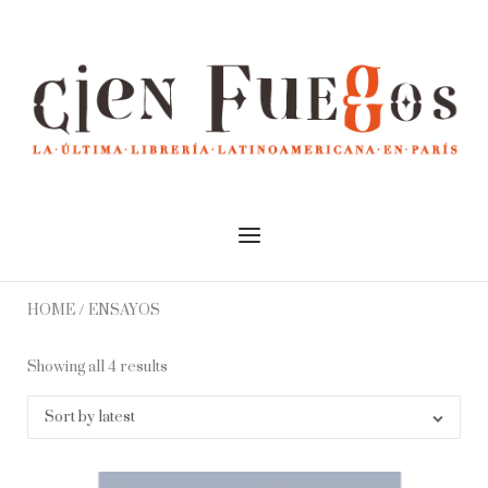
Skip
to
Home
content
Menu
HOME
/ ENSAYOS
Showing all 4 results
Sort by latest