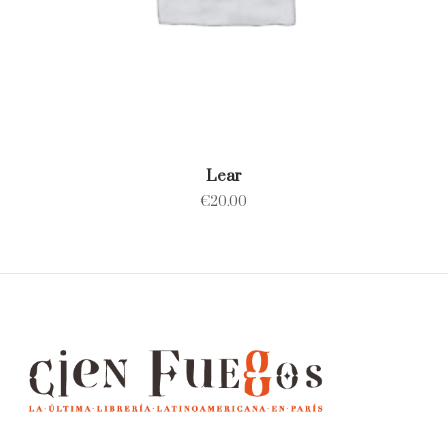
Lear
€
20.00