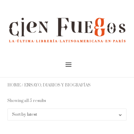
Skip
to
Home
content
Menu
HOME
/ ENSAYO, DIARIOS Y BIOGRAFÍAS
Showing all 5 results
Sort by latest