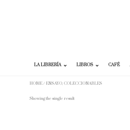
Skip
to
content
LA LIBRERÍA
LIBROS
CAFÉ
HOME
/ ENSAYO, COLECCIONABLES
Showing the single result