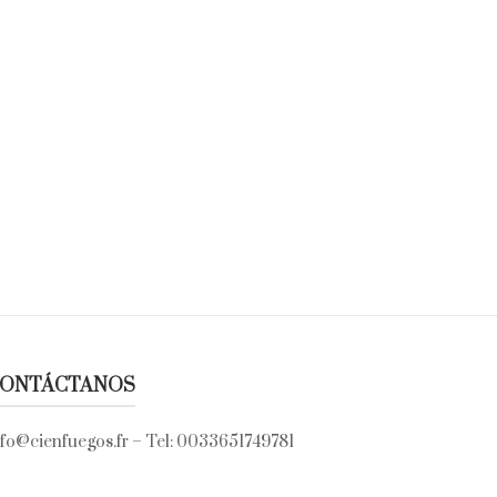
ONTÁCTANOS
nfo@cienfuegos.fr
– Tel:
0033651749781