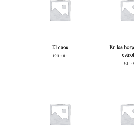
El caos
En las hosp
estro
€
40.00
€
14.