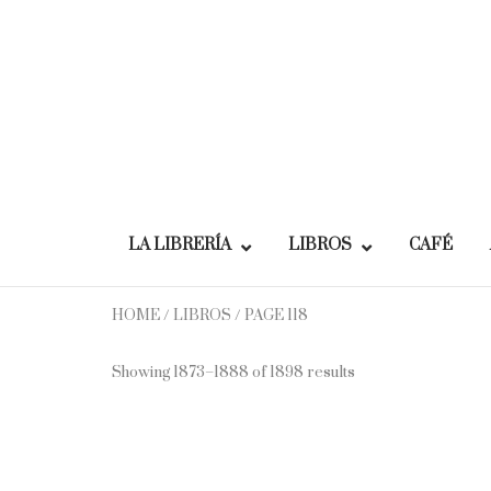
Skip
to
content
LA LIBRERÍA
LIBROS
CAFÉ
HOME
/
LIBROS
/ PAGE 118
Showing 1873–1888 of 1898 results