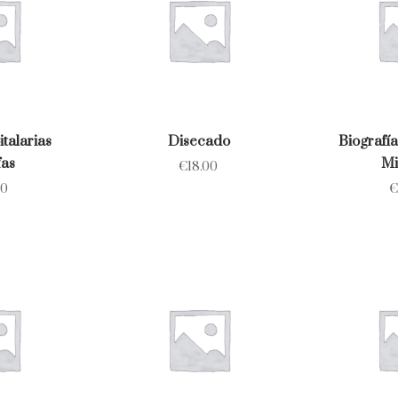
italarias
Disecado
Biografía
fas
Mi
€
18.00
00
€