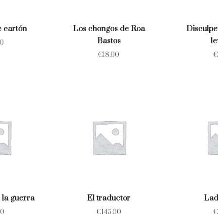
 cartón
Los chongos de Roa
Disculpe
Bastos
l
00
€
18.00
€
 la guerra
El traductor
Lad
00
€
145.00
€