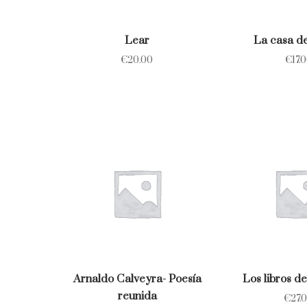
Lear
La casa de
€
20.00
€
17.
Arnaldo Calveyra- Poesía
Los libros de
reunida
€
27.