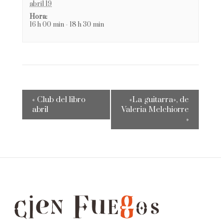
abril 19
Hora:
16 h 00 min - 18 h 30 min
«
Club del libro
«La guitarra», de
abril
Valeria Melchiorre
»