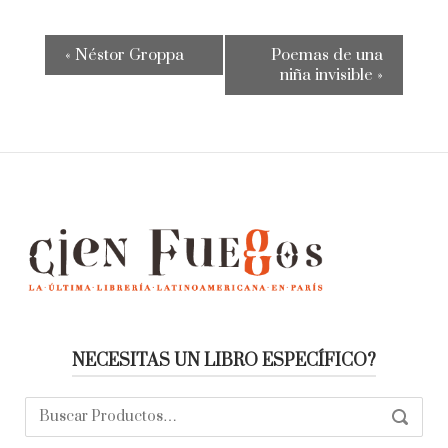
«
Néstor Groppa
Poemas de una
niña invisible
»
NECESITAS UN LIBRO ESPECÍFICO?
Buscar:
SEARC