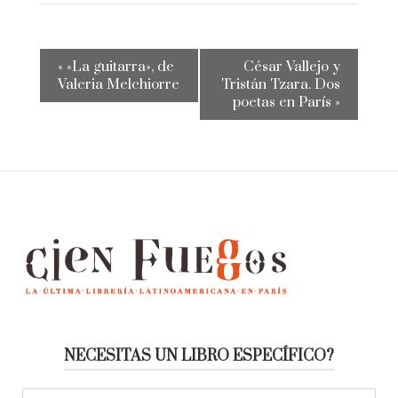
«
«La guitarra», de
César Vallejo y
Valeria Melchiorre
Tristán Tzara. Dos
poetas en París
»
NECESITAS UN LIBRO ESPECÍFICO?
Buscar: