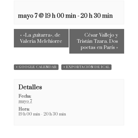
mayo 7 @ 19 h 00 min
-
20 h 30 min
«
«La guitarra», de
César Vallejo y
Valeria Melchiorre
Tristán Tzara. Dos
poetas en París
»
+ GOOGLE CALENDAR
+ EXPORTACIÓN DE ICAL
Detalles
Fecha:
mayo 7
Hora:
19 h 00 min - 20 h 30 min