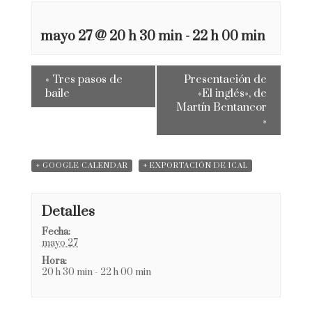
mayo 27 @ 20 h 30 min
-
22 h 00 min
«
Tres pasos de
Presentación de
baile
«El inglés», de
Martín Bentancor
»
+ GOOGLE CALENDAR
+ EXPORTACIÓN DE ICAL
Detalles
Fecha:
mayo 27
Hora:
20 h 30 min - 22 h 00 min