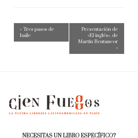
«
Tres pasos de
Presentación de
baile
«El inglés», de
Martín Bentancor
»
NECESITAS UN LIBRO ESPECÍFICO?