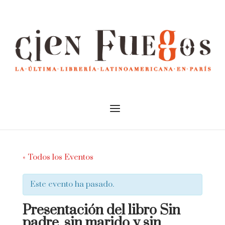
Skip
to
Home
content
Menu
« Todos los Eventos
Este evento ha pasado.
Presentación del libro Sin
padre, sin marido y sin